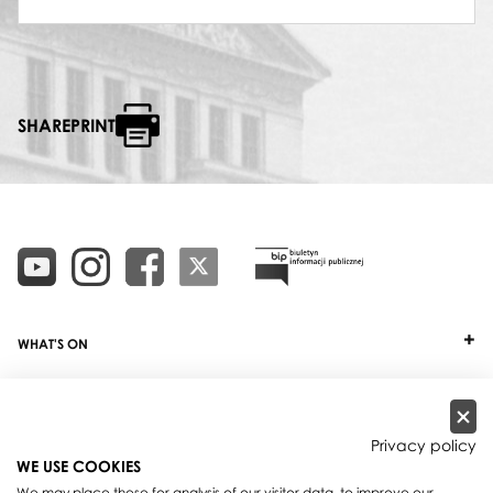
SHAREPRINT
WHAT'S ON
TICKETS
ABOUT
Privacy policy
WE USE COOKIES
OUR PROJECTS
We may place these for analysis of our visitor data, to improve our