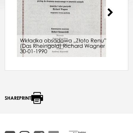
Wkładka obsadowa „Złoto Renu”
Afis
(Das Rheingold) Richard Wagner
Mał
30-01-1990
1987
SHAREPRINT