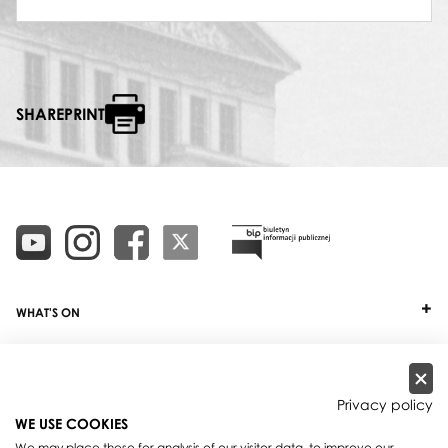
SHAREPRINT
WHAT'S ON
TICKETS
ABOUT
Privacy policy
WE USE COOKIES
OUR PROJECTS
We may place these for analysis of our visitor data, to improve our