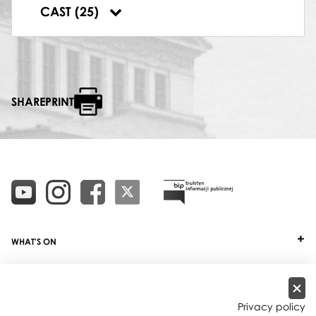
TANIEC CHIŃSKI
CAST (25)
Ewa Nowak
,
Arkadiusz Gołygowski
SHAREPRINT
WHAT'S ON
TICKETS
ABOUT
Privacy policy