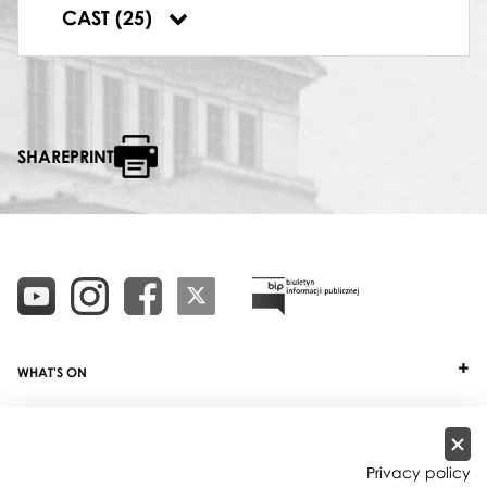
PSOTNA MYSZ
CAST (25)
Alicja Złoch
,
Zbigniew Czapski-Kłoda
SHAREPRINT
WHAT'S ON
TICKETS
ABOUT
Privacy policy