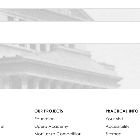
Akucewicz
Korzeniowska
,
Barbara Sułkowska
,
Halina Wiśniewska
,
Barb
OUR PROJECTS
PRACTICAL INFO
Education
Your visit
let
Opera Academy
Accessibility
Moniuszko Competition
Sitemap