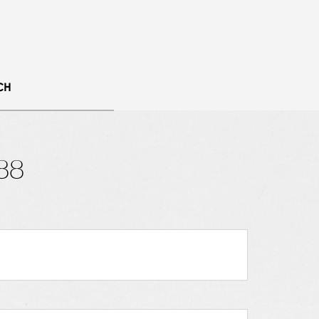
CH
88