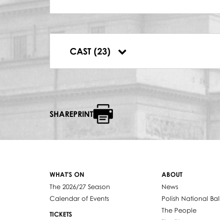
PAS DE TROIS
Beata Nowińska
,
Jerzy Kosjanik
,
Kama 
WALC I POLONEZ
BIAŁE ŁABĘDZIE
NARZECZONA
CAST (23)
Daria Dadun
,
Barbara Klusek
,
Monika 
SHAREPRINT
WHAT'S ON
ABOUT
The 2026/27 Season
News
Calendar of Events
Polish National Bal
The People
TICKETS