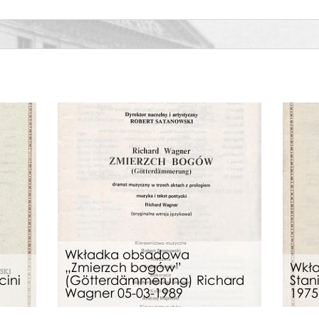
ro łabędzie
Wkładka obsadowa
„Zmierzch bogów”
Wkł
ini
(Götterdämmerung) Richard
Stan
Wagner 05-03-1989
1975