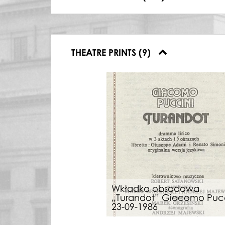
08.12.1998, Polish National Opera, Jezio
THEATRE PRINTS (9)
Wkładka obsadowa
„Turandot” Giacomo Pucc
23-09-1986