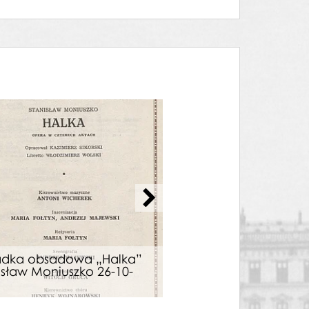
adka obsadowa „Halka”
Wkładka obsadowa
isław Moniuszko 26-10-
Stanisław Moniuszko
1986