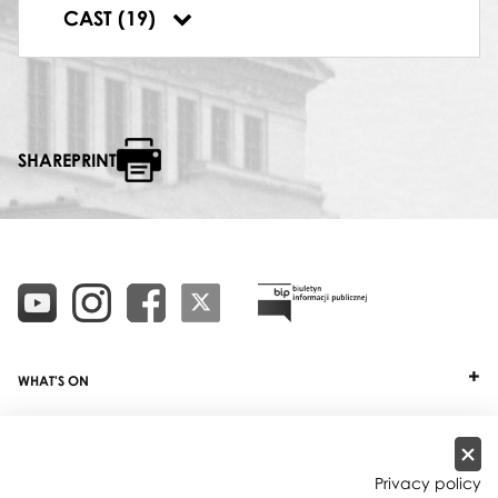
CZARDASZ
CAST (19)
Małgorzata Rykier
,
Grzegorz Jaśniak
SHAREPRINT
WHAT'S ON
TICKETS
ABOUT
Privacy policy