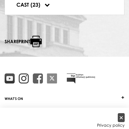
Beata Kulik
,
Ewa Puchalska
,
Ewa
CAST (23)
Szymańska
,
Barbara Żelazny
SHAREPRINT
WHAT'S ON
TICKETS
ABOUT
Privacy policy