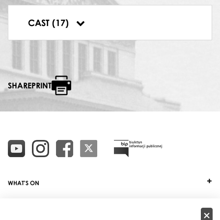
Tadeusz Pszonka
DYRYGENT
CAST (17)
Bogdan Olędzki
SHAREPRINT
WHAT'S ON
TICKETS