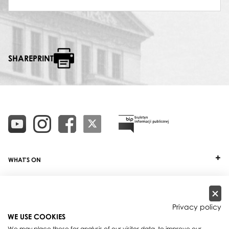
SHAREPRINT
WHAT'S ON
TICKETS
ABOUT
Privacy policy
WE USE COOKIES
OUR PROJECTS
We may place these for analysis of our visitor data, to improve our