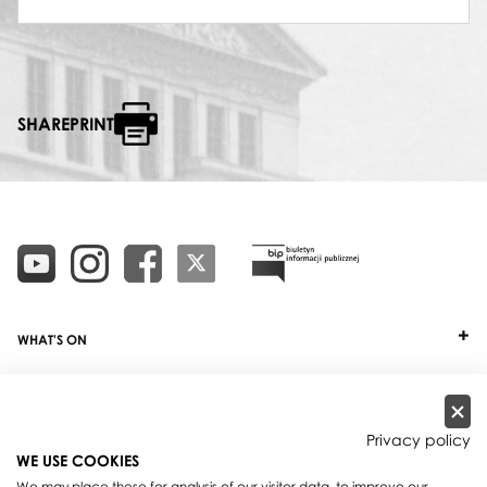
SHAREPRINT
WHAT'S ON
TICKETS
ABOUT
Privacy policy
WE USE COOKIES
OUR PROJECTS
We may place these for analysis of our visitor data, to improve our