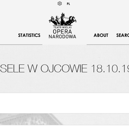
Wybierz
KONTRAST
PL
język
polski
STATISTICS
ABOUT
SEAR
SELE W OJCOWIE 18.10.1
ACZKI