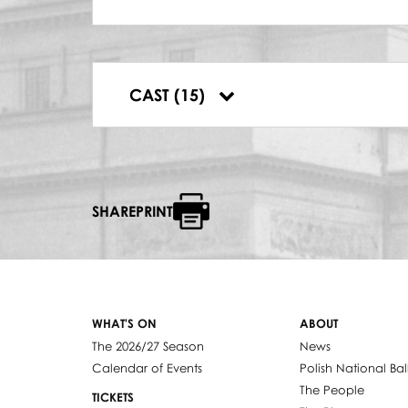
SZCZEPAN, PAN MŁODY
Jerzy Barankiewicz
DRUHNA
Renata Smukała
ZOŚKA, PANNA MŁODA
CAST (15)
Barbara Rajska
SHAREPRINT
WHAT'S ON
ABOUT
The 2026/27 Season
News
Calendar of Events
Polish National Bal
The People
TICKETS