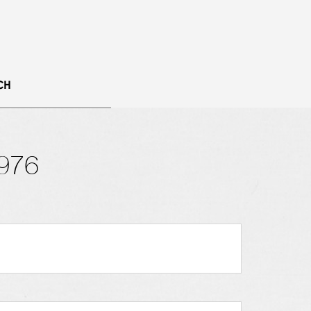
CH
976