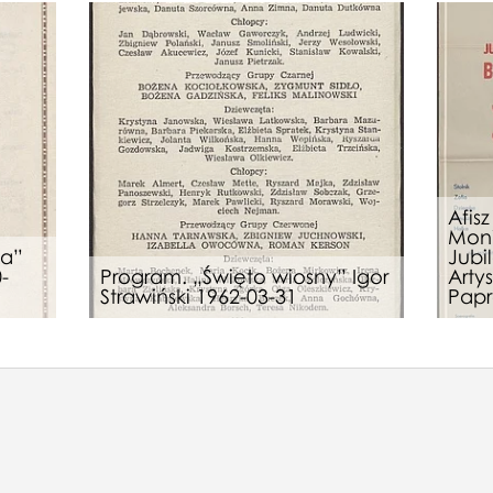
Afis
Moni
ka”
Jubi
-
Program. „Święto wiosny” Igor
Arty
Strawiński 1962-03-31
Pap