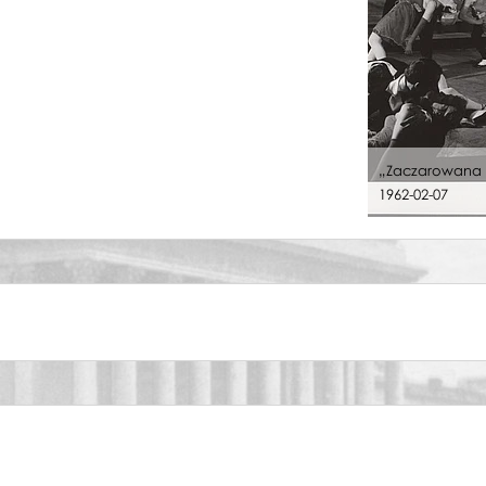
esele w Ojcowie
rnasie
an Twardowski
an Twardowski
an Twardowski
an Twardowski
esele w Ojcowie
„Zaczarowana o
rnasie
1962-02-07
esele w Ojcowie
rnasie
esele w Ojcowie
rnasie
rnasie
esele w Ojcowie