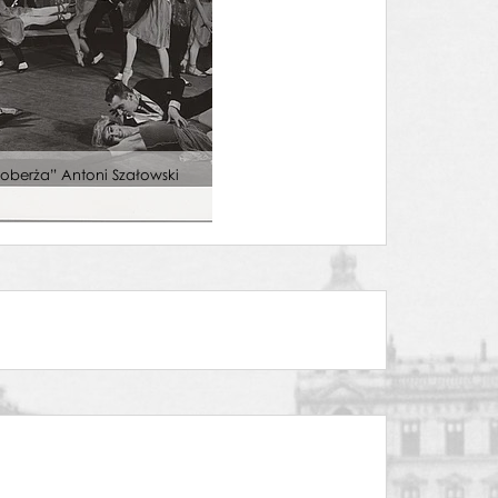
berża” Antoni Szałowski