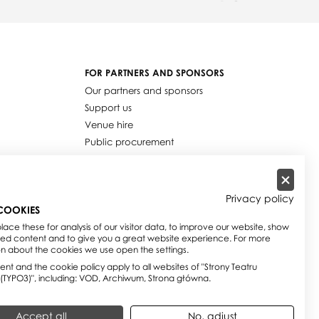
FOR PARTNERS AND SPONSORS
Our partners and sponsors
Support us
Venue hire
Public procurement
Job offers
Privacy policy
COOKIES
ace these for analysis of our visitor data, to improve our website, show
sed content and to give you a great website experience. For more
on about the cookies we use open the settings.
nt and the cookie policy apply to all websites of "Strony Teatru
 (TYPO3)", including: VOD, Archiwum, Strona główna.
Accept all
No, adjust