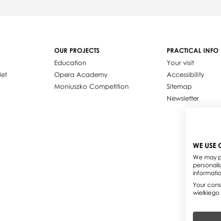
OUR PROJECTS
PRACTICAL INFO
Education
Your visit
let
Opera Academy
Accessibility
Moniuszko Competition
Sitemap
Newsletter
WE USE 
We may pl
personali
informati
Your conse
wielkiego