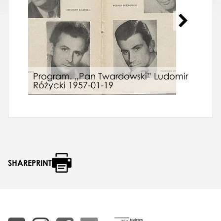
Afis
Wal
Program. „Pan Twardowski” Ludomir
195
Różycki 1957-01-19
Ope
SHAREPRINT