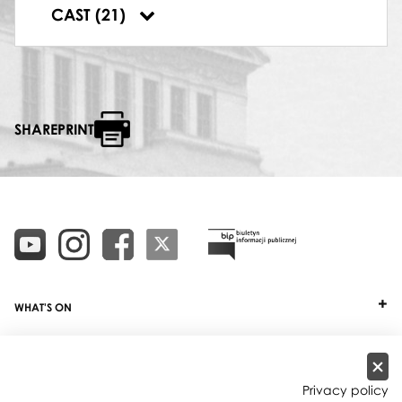
DYRYGENT
CAST (21)
Tadeusz Wilczak
SHAREPRINT
WHAT'S ON
TICKETS
ABOUT
Privacy policy