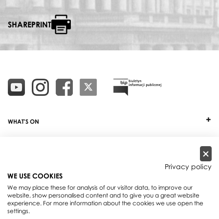
SHAREPRINT
WHAT'S ON
TICKETS
ABOUT
Privacy policy
WE USE COOKIES
OUR PROJECTS
We may place these for analysis of our visitor data, to improve our
website, show personalised content and to give you a great website
PRACTICAL INFO
experience. For more information about the cookies we use open the
settings.