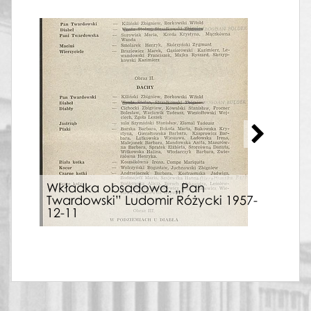
Wkładka obsadowa. „Pan
Twardowski” Ludomir Różycki 1957-
Pro
12-11
Róży