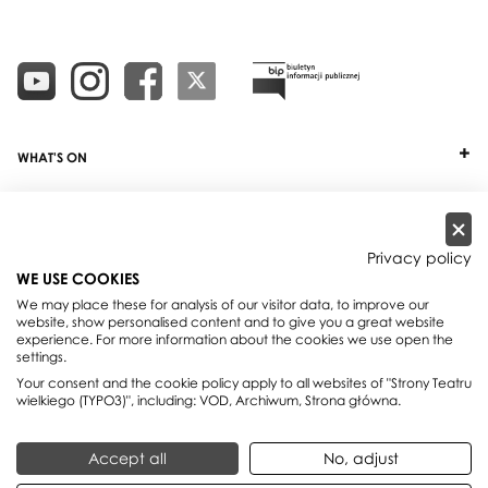
WHAT'S ON
TICKETS
ABOUT
Privacy policy
WE USE COOKIES
OUR PROJECTS
We may place these for analysis of our visitor data, to improve our
website, show personalised content and to give you a great website
PRACTICAL INFO
experience. For more information about the cookies we use open the
settings.
FOR PARTNERS AND SPONSORS
Your consent and the cookie policy apply to all websites of "Strony Teatru
wielkiego (TYPO3)", including: VOD, Archiwum, Strona główna.
Teatr Wielki - Polish National Opera, plac Teatralny 1, 00-950 Warszawa,
Accept all
No, adjust
skrytka pocztowa 59
Reservations:
+48 22 692 02 08