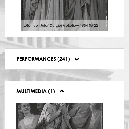
25.07.1957, Państwowa Opera w
Warszawie, Jezioro łabędzie
12.09.1957, Państwowa Opera w
Warszawie, Pan Twardowski
„Romeo i Julia” Siergiej Prokofiew 1954-05-22
14.09.1957, Państwowa Opera w
Warszawie, Jezioro łabędzie
18.09.1957, Państwowa Opera w
Warszawie, Jezioro łabędzie
26.09.1957, Państwowa Opera w
PERFORMANCES (241)
Warszawie, Jezioro łabędzie
MULTIMEDIA (1)