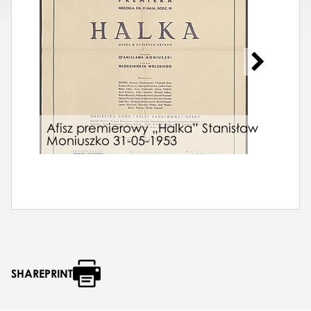
Afisz premierowy „Halka” Stanisław
Afis
Moniuszko 31-05-1953
195
War
SHAREPRINT