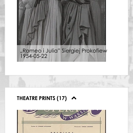
„Romeo i Julia” Siergiej Prokofiew
1954-05-22
THEATRE PRINTS (17)