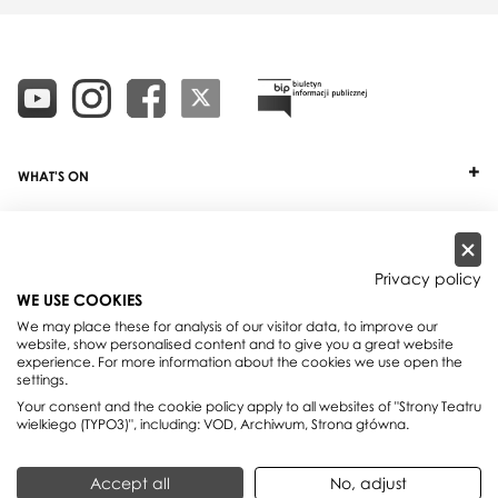
WHAT'S ON
TICKETS
ABOUT
Privacy policy
WE USE COOKIES
OUR PROJECTS
We may place these for analysis of our visitor data, to improve our
website, show personalised content and to give you a great website
PRACTICAL INFO
experience. For more information about the cookies we use open the
settings.
FOR PARTNERS AND SPONSORS
Your consent and the cookie policy apply to all websites of "Strony Teatru
wielkiego (TYPO3)", including: VOD, Archiwum, Strona główna.
Teatr Wielki - Polish National Opera, plac Teatralny 1, 00-950 Warszawa,
Accept all
No, adjust
skrytka pocztowa 59