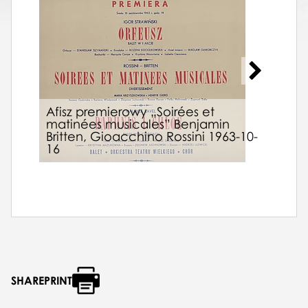
Afisz premierowy „Soirées et
matinées musicales” Benjamin
Britten, Gioacchino Rossini 1963-10-
Afis
16
07-
SHAREPRINT