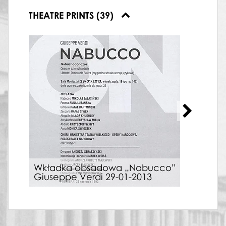
THEATRE PRINTS (39)
Wkł
Wkładka obsadowa „Nabucco”
bal
Giuseppe Verdi 29-01-2013
"Bal