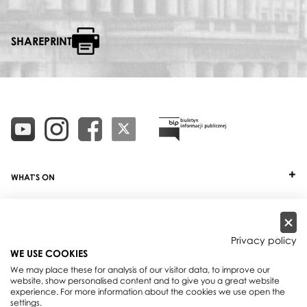
SHAREPRINT
WHAT'S ON
TICKETS
ABOUT
Privacy policy
WE USE COOKIES
OUR PROJECTS
We may place these for analysis of our visitor data, to improve our
website, show personalised content and to give you a great website
PRACTICAL INFO
experience. For more information about the cookies we use open the
settings.