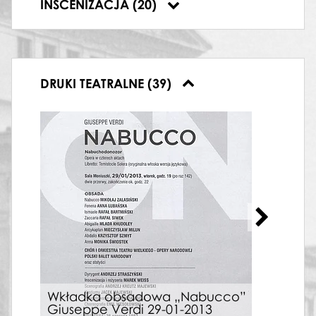
INSCENIZACJA (20)
24.06.2017
DRUKI TEATRALNE (39)
Wkł
Wkładka obsadowa „Nabucco”
bal
Giuseppe Verdi 29-01-2013
"Bal