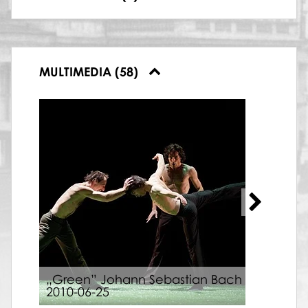
Choreography ,
Na pięciolinii
,
10.11.2017
MULTIMEDIA (58)
„Green” Johann Sebastian Bach
„Sva
2010-06-25
29