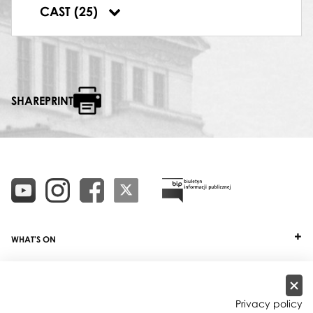
PSOTNA MYSZ
CAST (25)
Alicja Złoch
,
Zbigniew Czapski-Kłoda
SHAREPRINT
WHAT'S ON
TICKETS
ABOUT
Privacy policy