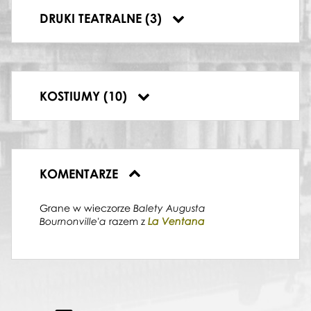
Herman von Lovenskiold, 1984-03-
Herm
DRUKI TEATRALNE (3)
03
03
„La Sylphide” Herman von
„La
KOSTIUMY (10)
Lovenskiold 1984-03-03
Love
KOMENTARZE
Grane w wieczorze
Balety Augusta
razem z
Bournonville'a
La
Ventana