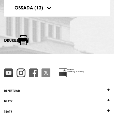
EFFY, JEJ KUZYNKA
OBSADA (13)
Barbara Sier
DRUKUJ
REPERTUAR
BILETY
TEATR