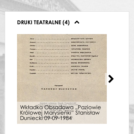
DRUKI TEATRALNE (4)
Wkładka Obsadowa „Paziowie
Wkł
Królowej Marysieńki” Stanisław
Król
Duniecki 09-09-1984
Duni