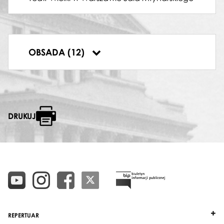
ROMAN
Elżbieta Pańko
TREFNIŚ
Andrzej Zagdański
MARKIZ
OBSADA (12)
Piotr Czajkowski
DRUKUJ
REPERTUAR