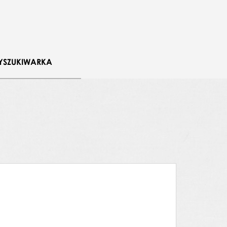
YSZUKIWARKA
wiaki i Górale
d albo Krakowiaki i Górale