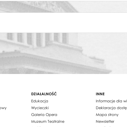
wa, Cud albo Krakowiaki i Górale
wa, Cud albo Krakowiaki i Górale
wa, Cud albo Krakowiaki i Górale
wa, Cud albo Krakowiaki i Górale
wa, Cud albo Krakowiaki i Górale
DZIAŁALNOŚĆ
INNE
Edukacja
Informacje dla 
dowy
Wycieczki
Deklaracja dost
Galeria Opera
Mapa strony
Muzeum Teatralne
Newsletter