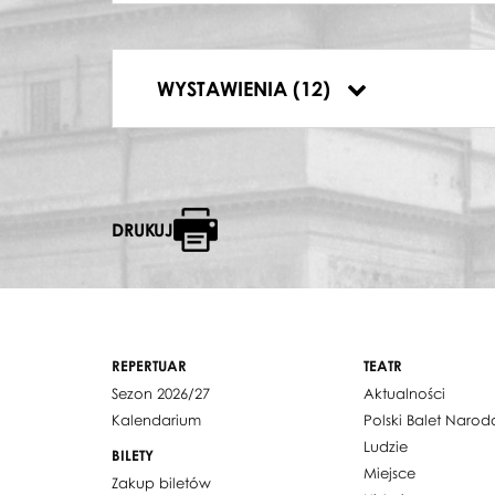
21.12.2015, Teatr Wielki – Opera Narodo
01.04.2016, Teatr Wielki – Opera Narodo
02.04.2016, Teatr Wielki – Opera Narodo
03.04.2016, Teatr Wielki – Opera Narodo
WYSTAWIENIA (12)
05.04.2016, Teatr Wielki – Opera Narodo
DRUKUJ
REPERTUAR
TEATR
Sezon 2026/27
Aktualności
Kalendarium
Polski Balet Naro
Ludzie
BILETY
Miejsce
Zakup biletów