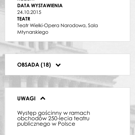
BARDOS
DATA WYSTAWIENIA
Damian Wilma
24.10.2015
MIECHODMUCH
TEATR
Krzysztof Kur
Teatr Wielki-Opera Narodowa, Sala
PASTUCH
Młynarskiego
Mikołaj Trąbka
SOLISTKI W CHÓRZE KRAKOWIANEK
Aleksandra Borkiewicz
,
Wanda Franek
,
Marcjanna Myrlak
,
Magdalena Pluta
SOLISTA W CHÓRZE GÓRALI
OBSADA (18)
Arkadiusz Anyszka
,
Mateusz Hoedt
UWAGI
Występ gościnny w ramach
obchodów 250-lecia teatru
publicznego w Polsce