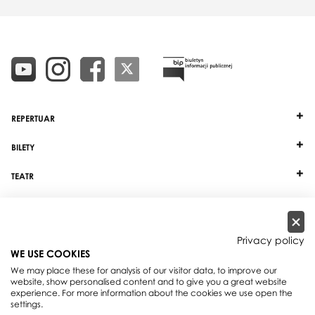
REPERTUAR
BILETY
TEATR
DZIAŁALNOŚĆ
INNE
Privacy policy
WE USE COOKIES
WSPÓŁPRACA
We may place these for analysis of our visitor data, to improve our
website, show personalised content and to give you a great website
experience. For more information about the cookies we use open the
Teatr Wielki - Opera Narodowa, plac Teatralny 1, 00-950 Warszawa, skrytka
settings.
pocztowa 59