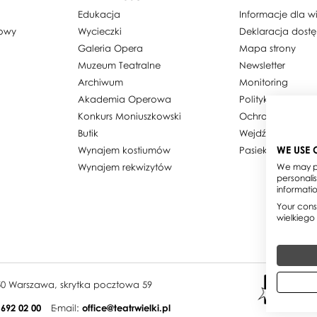
Edukacja
Informacje dla 
dowy
Wycieczki
Deklaracja dost
Galeria Opera
Mapa strony
Muzeum Teatralne
Newsletter
Archiwum
Monitoring
Akademia Operowa
Polityka prywatn
Konkurs Moniuszkowski
Ochrona danyc
Butik
Wejdź w obiekty
WE USE 
Wynajem kostiumów
Pasieka w Teatrz
Wynajem rekwizytów
We may pl
personali
informati
Your conse
wielkiego
950 Warszawa, skrytka pocztowa 59
 692 02 00
E-mail:
office@teatrwielki.pl