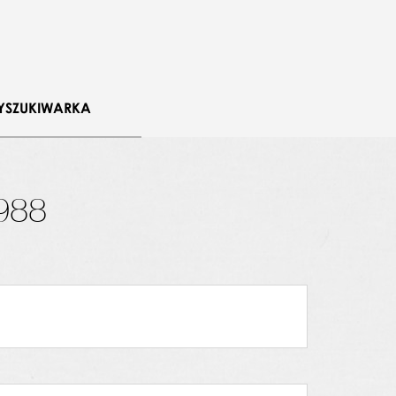
a
YSZUKIWARKA
988