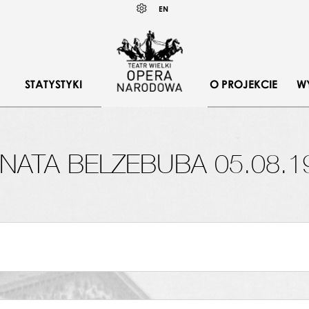
Wybierz
U)
KONTRAST
EN
język
angielski
iszek Knapik
,
Witold Kiwacz
,
Krzysztof Kalita
,
Zofia Rudnick
STATYSTYKI
O PROJEKCIE
W
NATA BELZEBUBA 05.08.1