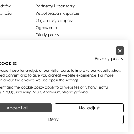
widzów
Partnerzy i sponsorzy
ępności
Współpraca i wsparcie
Organizacja imprez
Ogłoszenia
Oferty pracy
ości / Cookies
Dla mediów
h osobowych
Zamówienia publiczne
w
Zamówienia na usługi
Privacy policy
społeczne
COOKIES
e
Biuletyn Informacji Publicznej
ace these for analysis of our visitor data, to improve our website, show
sed content and to give you a great website experience. For more
on about the cookies we use open the settings.
nt and the cookie policy apply to all websites of "Strony Teatru
 (TYPO3)", including: VOD, Archiwum, Strona główna.
Accept all
No, adjust
Deny