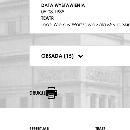
LOKAJ II
DATA WYSTAWIENIA
Przemysław Suski
05.08.1988
HILDA
TEATR
Jadwiga Gadulanka
Teatr Wielki w Warszawie Sala Młynarski
JOACHIM
Maciej Witkiewicz
BABCIA JULIA
Erwin Nowiaszak
LOKAJ BARONOWEJ
OBSADA (15)
Ryszard Cieśla
DRUKUJ
REPERTUAR
TEATR