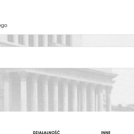
ego
DZIAŁALNOŚĆ
INNE