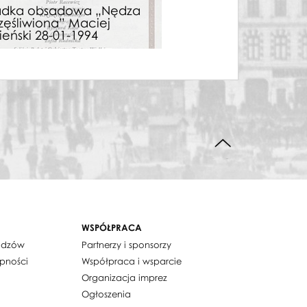
adka obsadowa „Nędza
Wkładka obsadowa
zęśliwiona” Maciej
uszczęśliwiona” Ma
eński 28-01-1994
Kamieński 29-01-19
DO GÓRY STRONY
WSPÓŁPRACA
widzów
Partnerzy i sponsorzy
ępności
Współpraca i wsparcie
Organizacja imprez
Ogłoszenia