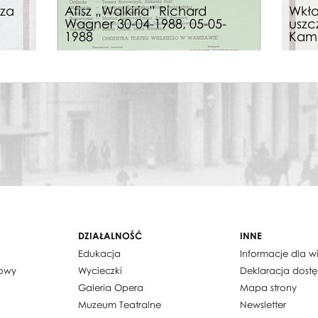
za
Afisz „Walkiria” Richard
Wkł
Wagner 30-04-1988, 05-05-
uszc
1988
Kami
DZIAŁALNOŚĆ
INNE
Edukacja
Informacje dla 
dowy
Wycieczki
Deklaracja dost
Galeria Opera
Mapa strony
Muzeum Teatralne
Newsletter