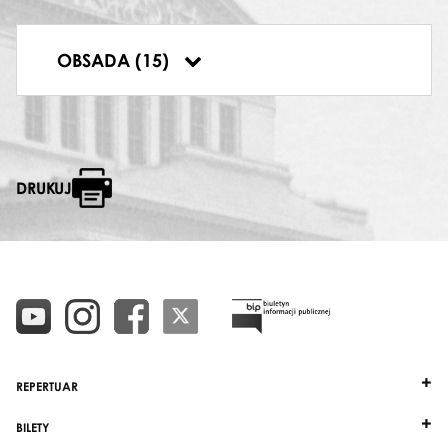
CZERWONY KAPTUREK
Magdalena Żydek
DYRYGENT
OBSADA (15)
Tadeusz Wicherek
DRUKUJ
REPERTUAR
BILETY