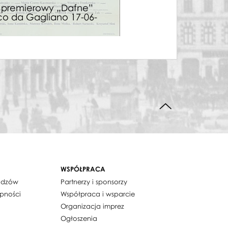
z premierowy „Dafne”
Afisz premierowy „
o da Gagliano 17-06-
Marco da Gagliano
1990
DO GÓRY STRONY
WSPÓŁPRACA
widzów
Partnerzy i sponsorzy
ępności
Współpraca i wsparcie
Organizacja imprez
Ogłoszenia