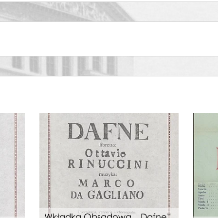
afne
afne
afne
afne
afne
Wkładka Obsadowa. „Dafne”