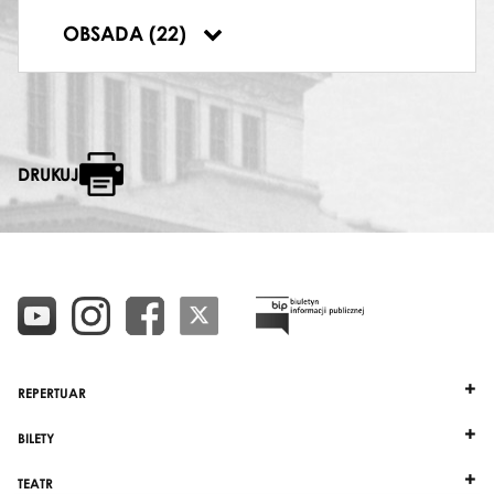
Sebastian Borkowski
,
Mateusz Kowalek
,
OBSADA (22)
Krzysztof Słoń
DRUKUJ
REPERTUAR
BILETY
TEATR