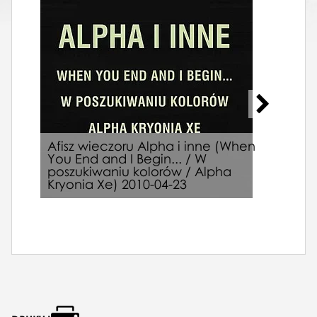
Afisz wieczoru Alpha i inne (When
You End and I Begin... / W
poszukiwaniu kolorów / Alpha
Kryonia Xe) 2010-04-23
Afis
Jiří