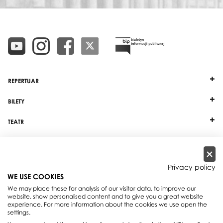
REPERTUAR
BILETY
TEATR
DZIAŁALNOŚĆ
INNE
Privacy policy
WE USE COOKIES
WSPÓŁPRACA
We may place these for analysis of our visitor data, to improve our
website, show personalised content and to give you a great website
experience. For more information about the cookies we use open the
Teatr Wielki - Opera Narodowa, plac Teatralny 1, 00-950 Warszawa, skrytka
settings.
pocztowa 59