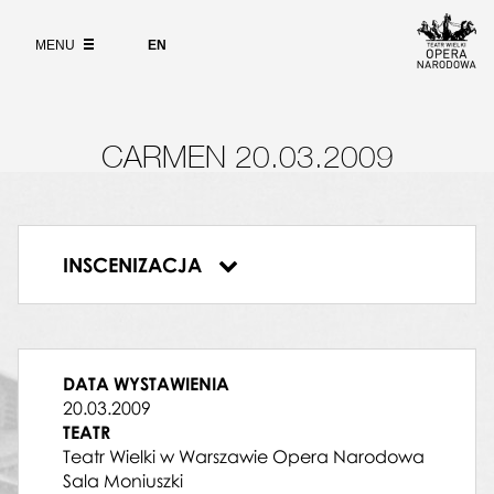
Wybierz
język
O PROJEKCIE
angielski
MENU
EN
CARMEN
WYSZUKIWARKA
Ekaterina Semenchuk
DON JOSÉ
Marcello Bedoni
MICAELA
CARMEN 20.03.2009
Katarzyna Trylnik
DANCAIRO
Grzegorz Piotr Kołodziej
MORALES
INSCENIZACJA
Remigiusz Łukomski
Carmen
LILLAS PASTIA
Wiesław Borkowski
MERCEDES
Jeanette Bożałek
DATA WYSTAWIENIA
ZUNIGA
20.03.2009
Robert Dymowski
TEATR
ESCAMILLO
Teatr Wielki w Warszawie Opera Narodowa
Wojtek Gierlach
Sala Moniuszki
REMENDADO