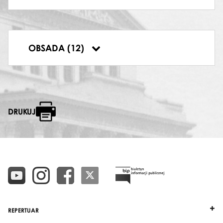
Krzysztof Szmyt
FRASQUITA
Anna Lubańska
DYRYGENT
OBSADA (12)
Łukasz Borowicz
DRUKUJ
REPERTUAR