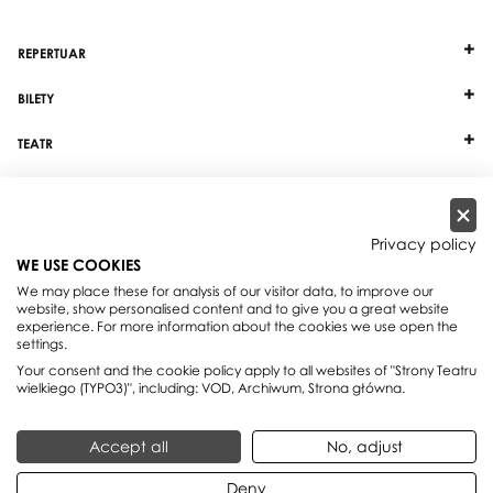
REPERTUAR
BILETY
TEATR
DZIAŁALNOŚĆ
INNE
Privacy policy
WE USE COOKIES
WSPÓŁPRACA
We may place these for analysis of our visitor data, to improve our
website, show personalised content and to give you a great website
experience. For more information about the cookies we use open the
Teatr Wielki - Opera Narodowa, plac Teatralny 1, 00-950 Warszawa, skrytka
settings.
pocztowa 59
Your consent and the cookie policy apply to all websites of "Strony Teatru
Rezerwacja miejsc:
+48 22 692 02 08
wielkiego (TYPO3)", including: VOD, Archiwum, Strona główna.
Centrala:
+48 22 692 02 00
E-mail:
office@teatrwielki.pl
Accept all
No, adjust
Deny