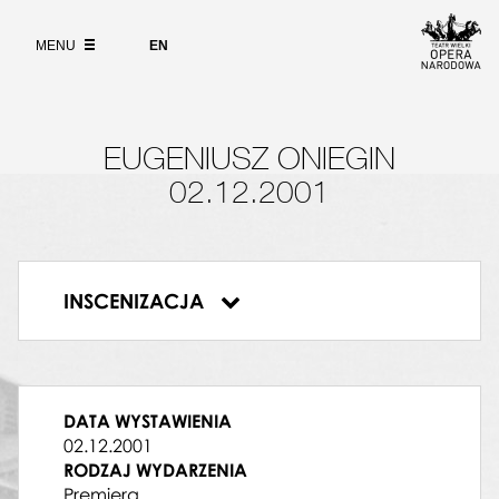
Wybierz
język
O PROJEKCIE
angielski
MENU
EN
WYSZUKIWARKA
EUGENIUSZ ONIEGIN
DYRYGENT
02.12.2001
Michał Klauza
ONIEGIN
Grzegorz Pazik
TATIANA
INSCENIZACJA
Aleksandra Wolska
Eugeniusz Oniegin
OLGA
Elżbieta Wróblewska-Rydzewska
LEŃSKI
Piotr Ratyński
DATA WYSTAWIENIA
GREMIN
02.12.2001
Remigiusz Łukomski
RODZAJ WYDARZENIA
ŁARINA
Premiera