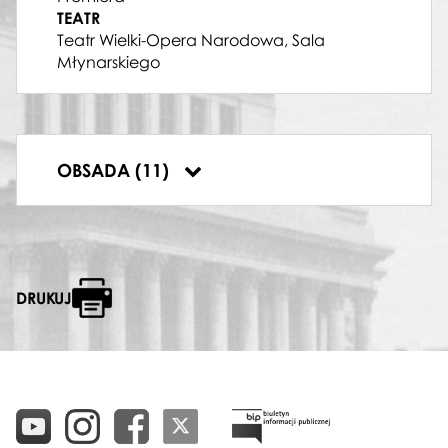
Anna Szepiel
TEATR
NIANIA
Teatr Wielki-Opera Narodowa, Sala
Katarzyna Krzyżanowska
Młynarskiego
ROTMISTRZ
Zbigniew Ładysz
TRIQUET
Jakub Grabowski
ZARECKI
OBSADA (11)
Patrycjusz Sokołowski
DRUKUJ