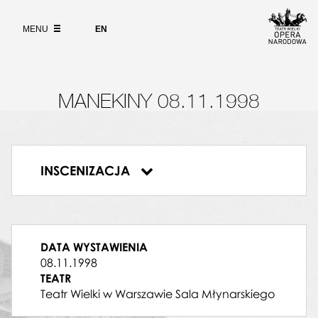
Jacek Parol
Wybierz
język
O PROJEKCIE
ADELA
angielski
MENU
EN
Ewa Gawrońska
WYSZUKIWARKA
POLDA
Małgorzata Wysocka
PAULINA
Marta Kasprzyk
MANEKINY 08.11.1998
MAGDA WANG
Ewa Gawrońska
ZAMACHOWIEC
Tomasz Madej
INSCENIZACJA
SUBIEKT
Manekiny
Stefan Nemtusiak
WUJEK
Piotr Gałecki
MURZYN
DATA WYSTAWIENIA
Piotr Chmiel
08.11.1998
TŁUJA
TEATR
Katarzyna Klejne
Teatr Wielki w Warszawie Sala Młynarskiego
DYRYGENT
Bogdan Hoffmann