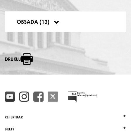
JAKUB
Jerzy Artysz
DRAGA
OBSADA (13)
Wanda Bargiełowska-Bargeyllo
DRUKUJ
REPERTUAR
BILETY