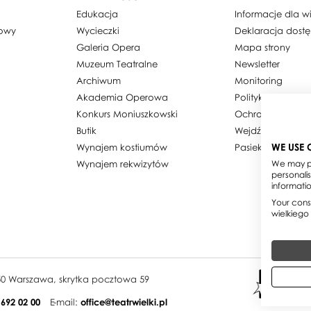
Edukacja
Informacje dla 
dowy
Wycieczki
Deklaracja dost
Galeria Opera
Mapa strony
Muzeum Teatralne
Newsletter
Archiwum
Monitoring
Akademia Operowa
Polityka prywatn
Konkurs Moniuszkowski
Ochrona danyc
Butik
Wejdź w obiekty
WE USE 
Wynajem kostiumów
Pasieka w Teatrz
Wynajem rekwizytów
We may pl
personali
informati
Your conse
wielkiego
950 Warszawa, skrytka pocztowa 59
 692 02 00
E-mail:
office@teatrwielki.pl