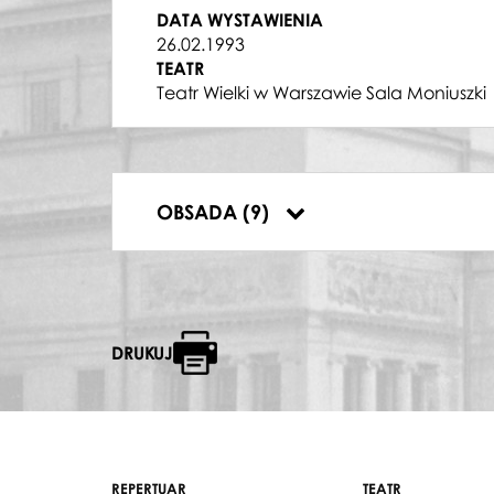
ABDALLO
DATA WYSTAWIENIA
Bogdan Paprocki
26.02.1993
NABUCCO
TEATR
Zbigniew Macias
Teatr Wielki w Warszawie Sala Moniuszki
ANNA
Hanna Zdunek
ISMAEL
Stanisław Kowalski
FENENA
OBSADA (9)
Wanda Bargiełowska-Bargeyllo
DRUKUJ
REPERTUAR
TEATR