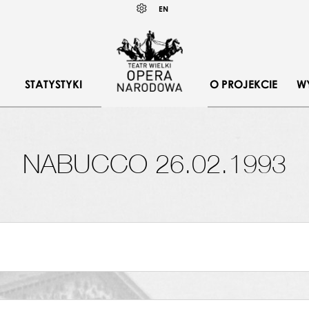
Wybierz
KONTRAST
EN
język
angielski
STATYSTYKI
O PROJEKCIE
W
NABUCCO 26.02.1993