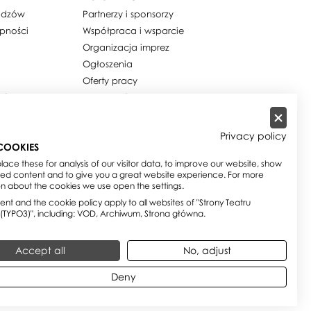
widzów
Partnerzy i sponsorzy
ępności
Współpraca i wsparcie
Organizacja imprez
Ogłoszenia
Oferty pracy
ości / Cookies
Dla mediów
h osobowych
Zamówienia publiczne
w
Zamówienia na usługi
Privacy policy
społeczne
COOKIES
e
Biuletyn Informacji Publicznej
ace these for analysis of our visitor data, to improve our website, show
sed content and to give you a great website experience. For more
on about the cookies we use open the settings.
nt and the cookie policy apply to all websites of "Strony Teatru
 (TYPO3)", including: VOD, Archiwum, Strona główna.
Accept all
No, adjust
Deny