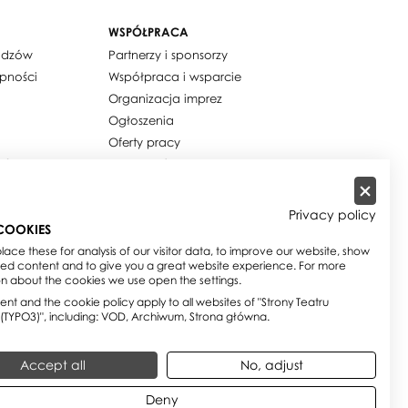
WSPÓŁPRACA
widzów
Partnerzy i sponsorzy
ępności
Współpraca i wsparcie
Organizacja imprez
Ogłoszenia
Oferty pracy
ości / Cookies
Dla mediów
h osobowych
Zamówienia publiczne
w
Zamówienia na usługi
Privacy policy
społeczne
COOKIES
e
Biuletyn Informacji Publicznej
ace these for analysis of our visitor data, to improve our website, show
sed content and to give you a great website experience. For more
on about the cookies we use open the settings.
nt and the cookie policy apply to all websites of "Strony Teatru
 (TYPO3)", including: VOD, Archiwum, Strona główna.
Accept all
No, adjust
Deny