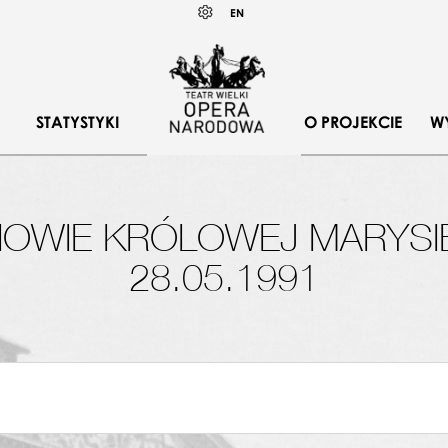
Wybierz
KONTRAST
EN
język
angielski
STATYSTYKI
O PROJEKCIE
W
IOWIE KRÓLOWEJ MARYSI
28.05.1991