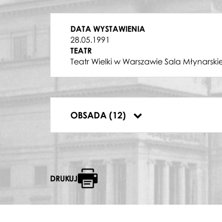
Danuta Milczarek
JACEK
DATA WYSTAWIENIA
Danuta Maćkowiak
28.05.1991
KRÓLOWA
TEATR
Maria Świderska
Teatr Wielki w Warszawie Sala Młynarski
KRÓL
Eugeniusz Banaszczyk
JAŚ
Krystyna Jaźwińska-Dobosz
TREFNIŚ
OBSADA (12)
Andrzej Zagdański
DRUKUJ