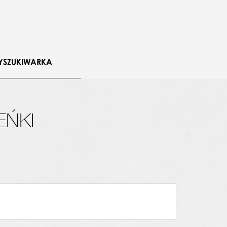
YSZUKIWARKA
EŃKI