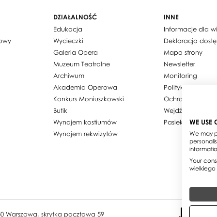
DZIAŁALNOŚĆ
INNE
Edukacja
Informacje dla 
dowy
Wycieczki
Deklaracja dost
Galeria Opera
Mapa strony
Muzeum Teatralne
Newsletter
Archiwum
Monitoring
Akademia Operowa
Polityka prywatn
Konkurs Moniuszkowski
Ochrona danyc
Butik
Wejdź w obiekty
WE USE 
Wynajem kostiumów
Pasieka w Teatrz
Wynajem rekwizytów
We may pl
personali
informati
Your conse
wielkiego
950 Warszawa, skrytka pocztowa 59