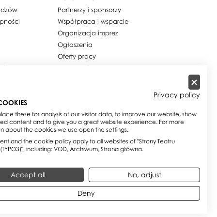
widzów
Partnerzy i sponsorzy
ępności
Współpraca i wsparcie
Organizacja imprez
Ogłoszenia
Oferty pracy
ości / Cookies
Dla mediów
h osobowych
Zamówienia publiczne
w
Zamówienia na usługi
Privacy policy
społeczne
COOKIES
e
Biuletyn Informacji Publicznej
ace these for analysis of our visitor data, to improve our website, show
sed content and to give you a great website experience. For more
on about the cookies we use open the settings.
nt and the cookie policy apply to all websites of "Strony Teatru
 (TYPO3)", including: VOD, Archiwum, Strona główna.
Accept all
No, adjust
Deny