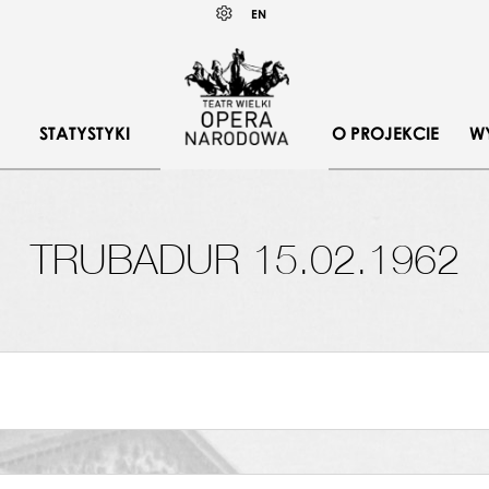
Wybierz
KONTRAST
EN
język
angielski
STATYSTYKI
O PROJEKCIE
W
TRUBADUR 15.02.1962