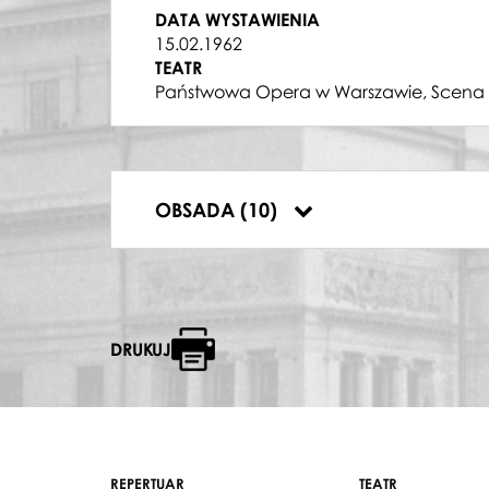
POSŁANIEC
DATA WYSTAWIENIA
Jan Góralski
15.02.1962
STARY CYGAN
TEATR
Władysław Jurek
Państwowa Opera w Warszawie, Scena 
MANRICO
Bogdan Paprocki
AZUCENA
Krystyna Szostek-Radkowa
RUIZ
OBSADA (10)
Witold Zalewski
DRUKUJ
REPERTUAR
TEATR