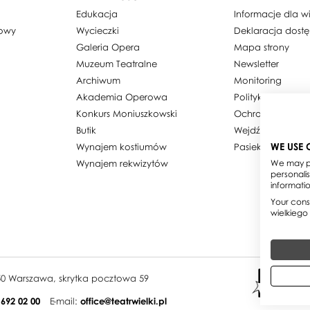
Edukacja
Informacje dla 
dowy
Wycieczki
Deklaracja dost
Galeria Opera
Mapa strony
Muzeum Teatralne
Newsletter
Archiwum
Monitoring
Akademia Operowa
Polityka prywatn
Konkurs Moniuszkowski
Ochrona danyc
Butik
Wejdź w obiekty
WE USE 
Wynajem kostiumów
Pasieka w Teatrz
Wynajem rekwizytów
We may pl
personali
informati
Your conse
wielkiego
950 Warszawa, skrytka pocztowa 59
 692 02 00
E-mail:
office@teatrwielki.pl