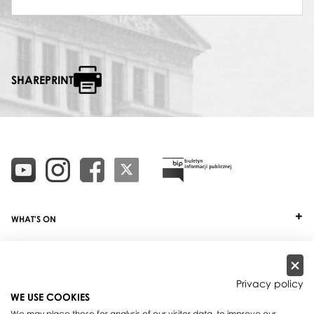
SHAREPRINT
WHAT'S ON
TICKETS
ABOUT
Privacy policy
WE USE COOKIES
OUR PROJECTS
We may place these for analysis of our visitor data, to improve our