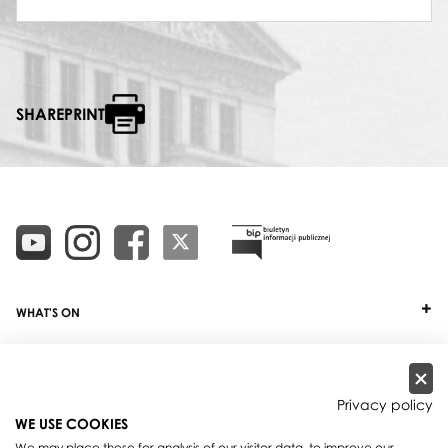
SHAREPRINT
WHAT'S ON
TICKETS
ABOUT
Privacy policy
WE USE COOKIES
OUR PROJECTS
We may place these for analysis of our visitor data, to improve our