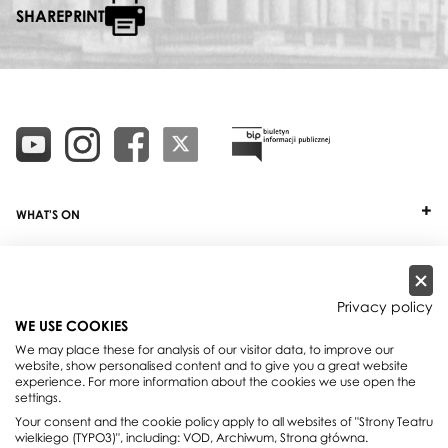
SHAREPRINT
WHAT'S ON
TICKETS
ABOUT
Privacy policy
WE USE COOKIES
OUR PROJECTS
We may place these for analysis of our visitor data, to improve our
website, show personalised content and to give you a great website
PRACTICAL INFO
experience. For more information about the cookies we use open the
settings.
FOR PARTNERS AND SPONSORS
Your consent and the cookie policy apply to all websites of "Strony Teatru
wielkiego (TYPO3)", including: VOD, Archiwum, Strona główna.