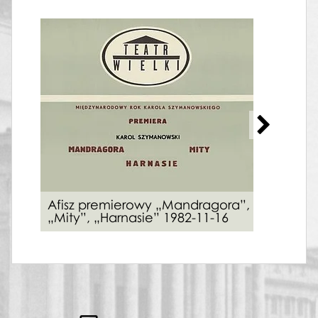
Afis
nast
Afisz premierowy „Mandragora”,
„Pi
„Mity”, „Harnasie” 1982-11-16
„Za