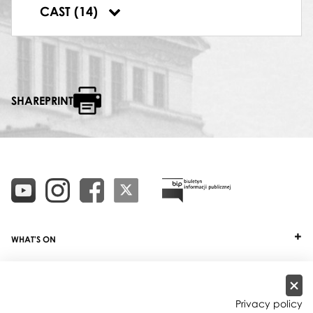
Słoń
,
Arkadiusz Stępień
,
Robert Szymański
,
CAST (14)
Bogusław Tużnik
,
Stefan Żeromski
SHAREPRINT
WHAT'S ON
TICKETS
ABOUT
Privacy policy