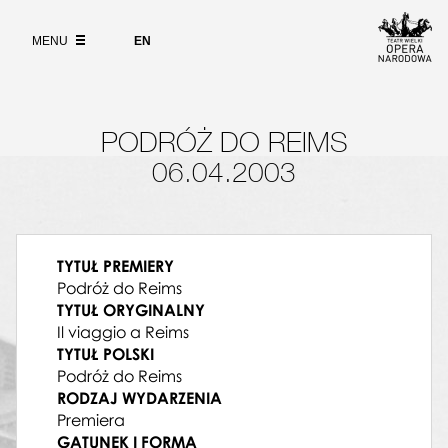
Wybierz
KIEROWNICTWO MUZYCZNE
język
O PROJEKCIE
angielski
Alberto Zedda
MENU
EN
REŻYSER
WYSZUKIWARKA
Tomasz Konina
SCENOGRAF
Rafał Olbiński
PODRÓŻ DO REIMS
KOSTIUMOLOG
Lisa Lach-Nielsen
06.04.2003
PROJEKCJE VIDEO
Marian Tarczyński
KIEROWNIK CHÓRU (CHÓRMISTRZ)
Bogdan Gola
TYTUŁ PREMIERY
DYRYGENT CHÓRU
Podróż do Reims
Mirosław Janowski
TYTUŁ ORYGINALNY
REŻYSER ŚWIAŁA
Il viaggio a Reims
Zachariasz Kot
TYTUŁ POLSKI
REALIZACJA ŚWIATEŁ
Podróż do Reims
Zbigniew Mućko
RODZAJ WYDARZENIA
PRZYGOTOWANIE SOLISTÓW, PIANISTA,
Premiera
KOREPETYTOR SOLISTÓW
GATUNEK I FORMA