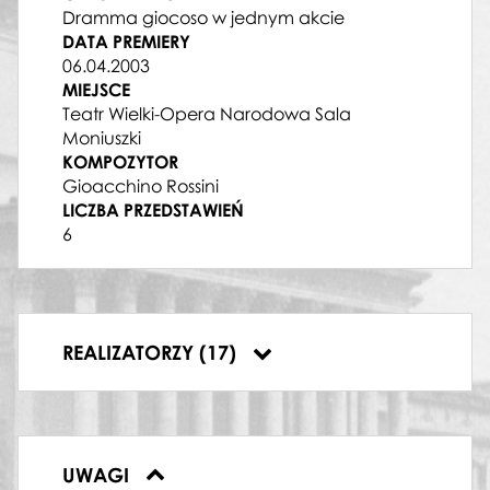
Miłosława Brzezińska
Dramma giocoso w jednym akcie
PRZYGOTOWANIE CHÓRU, PIANISTA,
DATA PREMIERY
KOREPETYTOR CHÓRU
06.04.2003
Maciej Rostkowski
MIEJSCE
ASYSTENT SCENOGRAFA
Teatr Wielki-Opera Narodowa Sala
Ewa Mikułowska
Moniuszki
ASYSTENT DYRYGENTA
KOMPOZYTOR
Sławomir Wróblewski
Gioacchino Rossini
ASYSTENT REŻYSERA
LICZBA PRZEDSTAWIEŃ
Natalia Babińska
6
INSPICJENT
Marzenna Domagało
REALIZACJA DŹWIĘKU
Iwona Saczuk
SUFLER
REALIZATORZY (17)
Lech Jackowski
06.04.2003, Teatr Wielki – Opera
Narodowa, Podróż do Reims
09.04.2003, Teatr Wielki – Opera
Narodowa, Podróż do Reims
UWAGI
11.04.2003, Teatr Wielki – Opera