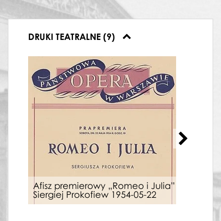
DRUKI TEATRALNE (9)
Wkł
Afisz premierowy „Romeo i Julia”
dwó
Siergiej Prokofiew 1954-05-22
Oper
(po 