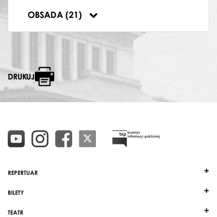
CLOWN
OBSADA (21)
Mirosław Korybut
DRUKUJ
REPERTUAR
BILETY
TEATR